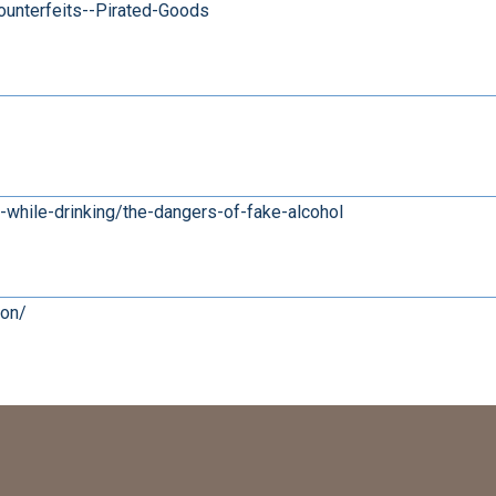
unterfeits--Pirated-Goods
-while-drinking/the-dangers-of-fake-alcohol
ion/