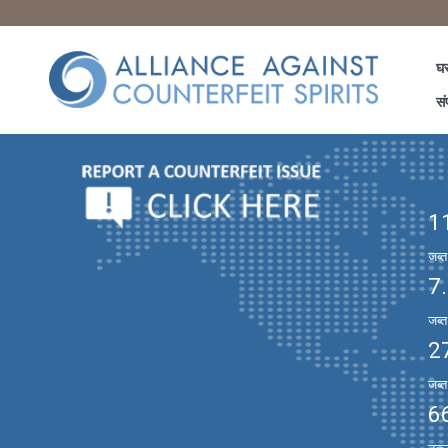
घ
सं
1
जब्
7
जब्
2
जब्
6