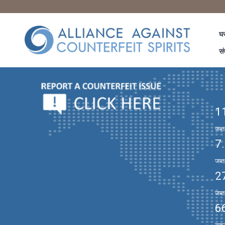
घ
सं
1
जब्
7
जब्
2
जब्
6